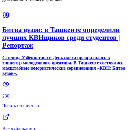
Битва вузов: в Ташкенте определили
лучших КВНщиков среди студентов |
Репортаж
Столица Узбекистана в День смеха превратилась в
эпицентр молодежного креатива. В Ташкенте состоялись
масштабные юмористические соревнования «КВН: Битва
вузов».
230
Читать полностью
Все публикации