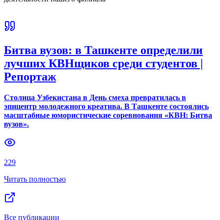
Битва вузов: в Ташкенте определили
лучших КВНщиков среди студентов |
Репортаж
Столица Узбекистана в День смеха превратилась в
эпицентр молодежного креатива. В Ташкенте состоялись
масштабные юмористические соревнования «КВН: Битва
вузов».
229
Читать полностью
Все публикации