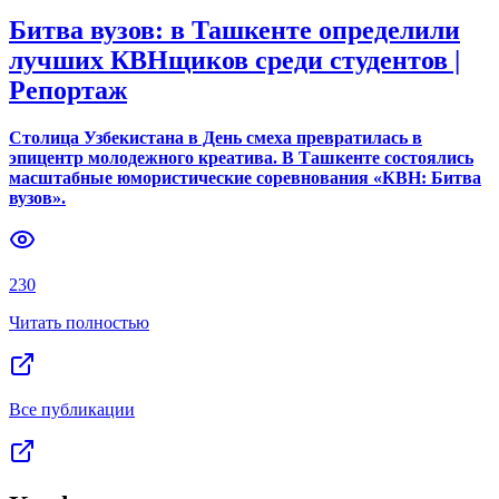
Битва вузов: в Ташкенте определили
лучших КВНщиков среди студентов |
Репортаж
Столица Узбекистана в День смеха превратилась в
эпицентр молодежного креатива. В Ташкенте состоялись
масштабные юмористические соревнования «КВН: Битва
вузов».
230
Читать полностью
Все публикации