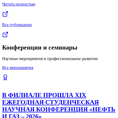
Битва вузов: в Ташкенте определили
лучших КВНщиков среди студентов |
Репортаж
Столица Узбекистана в День смеха превратилась в
эпицентр молодежного креатива. В Ташкенте состоялись
масштабные юмористические соревнования «КВН: Битва
вузов».
230
Читать полностью
Все публикации