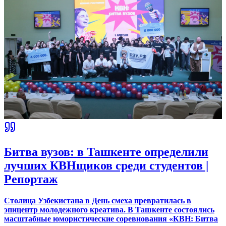
Битва вузов: в Ташкенте определили
лучших КВНщиков среди студентов |
Репортаж
Столица Узбекистана в День смеха превратилась в
эпицентр молодежного креатива. В Ташкенте состоялись
масштабные юмористические соревнования «КВН: Битва