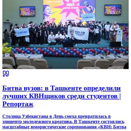
Битва вузов: в Ташкенте определили
лучших КВНщиков среди студентов |
Репортаж
Столица Узбекистана в День смеха превратилась в
эпицентр молодежного креатива. В Ташкенте состоялись
масштабные юмористические соревнования «КВН: Битва