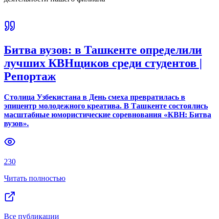
Битва вузов: в Ташкенте определили
лучших КВНщиков среди студентов |
Репортаж
Столица Узбекистана в День смеха превратилась в
эпицентр молодежного креатива. В Ташкенте состоялись
масштабные юмористические соревнования «КВН: Битва
вузов».
230
Читать полностью
Все публикации