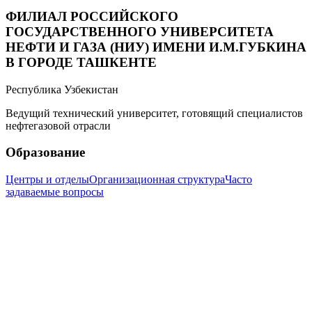
ФИЛИАЛ РОССИЙСКОГО
ГОСУДАРСТВЕННОГО УНИВЕРСИТЕТА
НЕФТИ И ГАЗА (НИУ) ИМЕНИ И.М.ГУБКИНА
В ГОРОДЕ ТАШКЕНТЕ
Республика Узбекистан
Ведущий технический университет, готовящий специалистов
нефтегазовой отрасли
Образование
Центры и отделы
Организационная структура
Часто
задаваемые вопросы
Информация
История Филиала
Новости
Фотогалерея
Видеотека
Контакты
info@gubkin.uz
+998 71 262-70-36
Call-центр: +998 71 200-01-