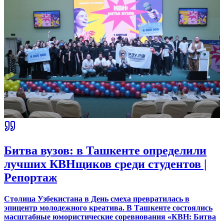
Битва вузов: в Ташкенте определили
лучших КВНщиков среди студентов |
Репортаж
Столица Узбекистана в День смеха превратилась в
эпицентр молодежного креатива. В Ташкенте состоялись
масштабные юмористические соревнования «КВН: Битва