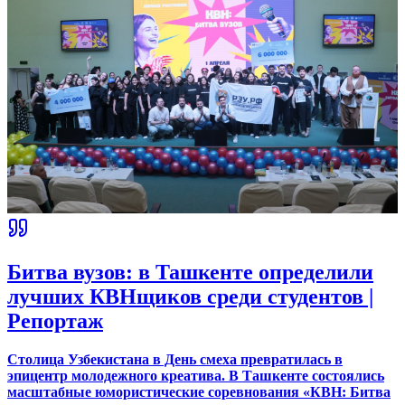
Битва вузов: в Ташкенте определили
лучших КВНщиков среди студентов |
Репортаж
Столица Узбекистана в День смеха превратилась в
эпицентр молодежного креатива. В Ташкенте состоялись
масштабные юмористические соревнования «КВН: Битва