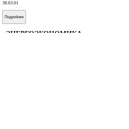
38.03.01
Подробнее
«ЭНЕРГОЭКОНОМИКА»
38.03.01
Подробнее
«УПРАВЛЕНИЕ БИЗНЕСОМ В
ЭНЕРГЕТИКЕ»
38.03.02
Подробнее
«МЕЖДУНАРОДНЫЙ