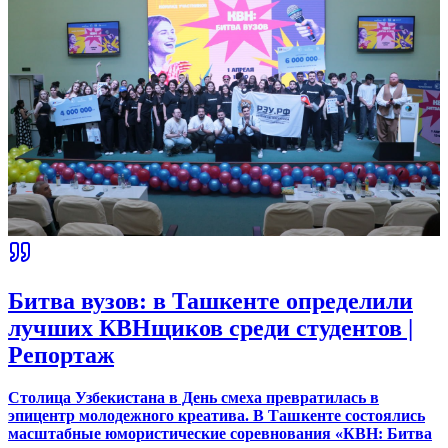
Битва вузов: в Ташкенте определили
лучших КВНщиков среди студентов |
Репортаж
Столица Узбекистана в День смеха превратилась в
эпицентр молодежного креатива. В Ташкенте состоялись
масштабные юмористические соревнования «КВН: Битва