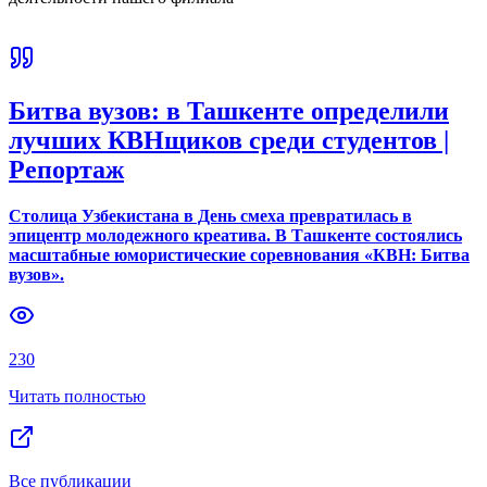
Битва вузов: в Ташкенте определили
лучших КВНщиков среди студентов |
Репортаж
Столица Узбекистана в День смеха превратилась в
эпицентр молодежного креатива. В Ташкенте состоялись
масштабные юмористические соревнования «КВН: Битва
вузов».
230
Читать полностью
Все публикации