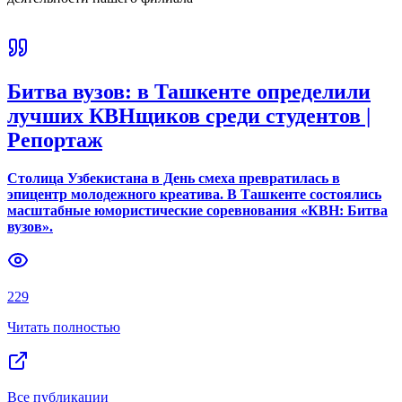
Битва вузов: в Ташкенте определили
лучших КВНщиков среди студентов |
Репортаж
Столица Узбекистана в День смеха превратилась в
эпицентр молодежного креатива. В Ташкенте состоялись
масштабные юмористические соревнования «КВН: Битва
вузов».
229
Читать полностью
Все публикации