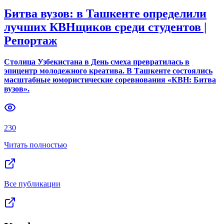
Битва вузов: в Ташкенте определили
лучших КВНщиков среди студентов |
Репортаж
Столица Узбекистана в День смеха превратилась в
эпицентр молодежного креатива. В Ташкенте состоялись
масштабные юмористические соревнования «КВН: Битва
вузов».
230
Читать полностью
Все публикации