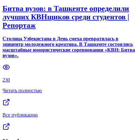
Битва вузов: в Ташкенте определили
лучших КВНщиков среди студентов |
Репортаж
Столица Узбекистана в День смеха превратилась в
эпицентр молодежного креатива. В Ташкенте состоялись
масштабные юмористические соревнования «КВН: Битва