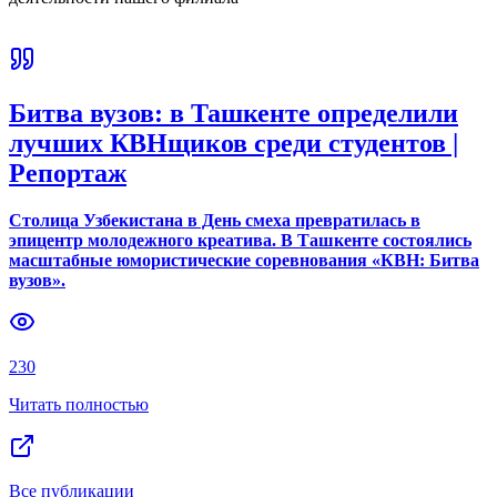
Битва вузов: в Ташкенте определили
лучших КВНщиков среди студентов |
Репортаж
Столица Узбекистана в День смеха превратилась в
эпицентр молодежного креатива. В Ташкенте состоялись
масштабные юмористические соревнования «КВН: Битва
вузов».
230
Читать полностью
Все публикации