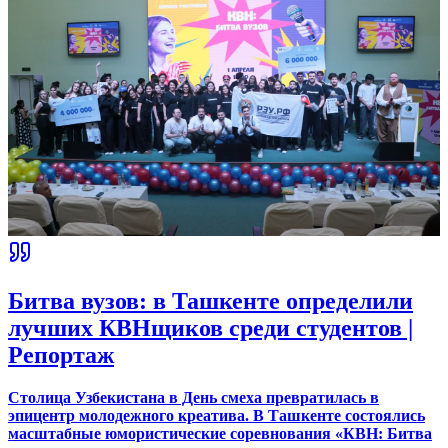
Битва вузов: в Ташкенте определили
лучших КВНщиков среди студентов |
Репортаж
Столица Узбекистана в День смеха превратилась в
эпицентр молодежного креатива. В Ташкенте состоялись
масштабные юмористические соревнования «КВН: Битва