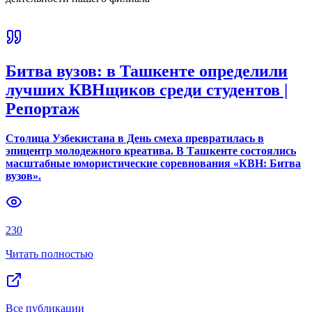
Битва вузов: в Ташкенте определили
лучших КВНщиков среди студентов |
Репортаж
Столица Узбекистана в День смеха превратилась в
эпицентр молодежного креатива. В Ташкенте состоялись
масштабные юмористические соревнования «КВН: Битва
вузов».
230
Читать полностью
Все публикации